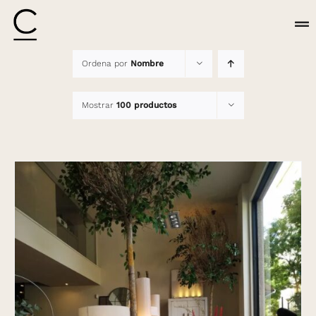
Saltar
al
Tog
contenido
Nav
Ordena por
Nombre
PROYECTOS
Mostrar
100 productos
CONTACTA