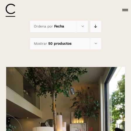
Saltar
al
Tog
contenido
Nav
Ordena por
Fecha
PROYECTOS
Mostrar
50 productos
CONTACTA